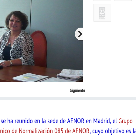
Siguiente
se ha reunido en la sede de AENOR en Madrid, el
Grupo
cnico de Normalización 085 de AENOR
, cuyo objetivo es l