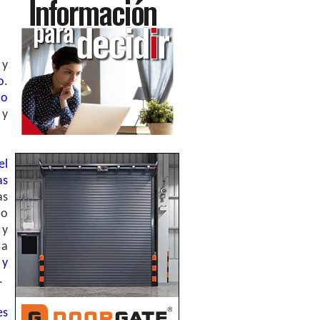
 y
o
.
co
 y
el
as
as
lo
 y
 a
 y
.
es