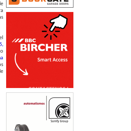
de
ra
as
el
5,
to
na
os
de