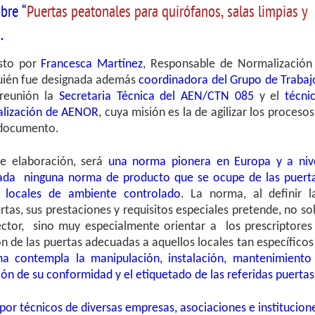
bre “
Puertas peatonales para quirófanos, salas limpias y
.
esto por
Francesca Martínez
, Responsable de Normalización
uién fue designada además
coordinadora del Grupo de Trabaj
 reunión la
Secretaria Técnica del AEN/CTN 085
y el
técni
alización de AENOR
, cuya misión es la de agilizar los procesos
l documento.
e elaboración, será
una norma pionera en Europa y a niv
lada ninguna norma de producto que se ocupe de las puert
y locales de ambiente controlado
. La norma, al definir l
ertas, sus prestaciones y requisitos especiales pretende, no so
ector, sino muy especialmente orientar a los prescriptores
ón de las puertas adecuadas a aquellos locales tan específicos
 contempla la manipulación, instalación, mantenimiento
ón de su conformidad y el etiquetado de las referidas puertas
or técnicos de diversas empresas, asociaciones e institucion