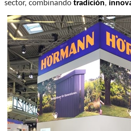
sector, combinando
tradición
,
innov