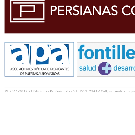
©
2011-2017 PA Ediciones Profesionales S.L.
ISSN: 2341-1260, normalizado po