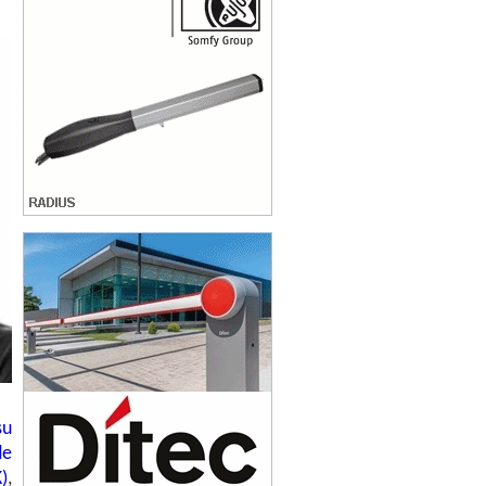
su
de
)
,