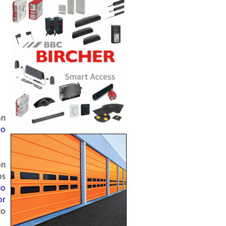
án
io
on
os
do
or
to