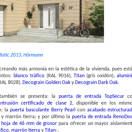
c 2013, Hörmann
creando más armonía en la estética de la vivienda, pues est
tintos:
blanco tráfico
(RAL 9016),
Titan
(gris oxidón),
alumin
RAL 8028),
Decograin Golden Oak
y
Decograin Dark Oak
.
también se presenta: la
puerta de entrada TopSecur
c
ntrusión certificado de clase 2
, disponible en los mism
; la
puerta basculante Berry Pearl
con
acabado estructura
 y marrón tierra; y por último la
puerta de entrada RenoDo
n hoja de 46 mm de grosor
para ofrecer un mayor aislamien
áfico
,
marrón tierra
y
Titan
-.