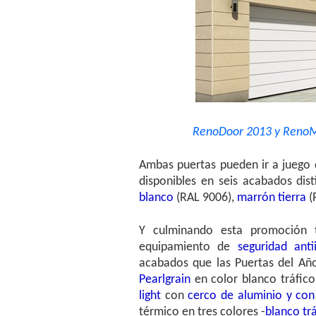
RenoDoor 2013 y RenoMati
Ambas puertas pueden ir a juego 
disponibles en seis acabados dis
blanco
(RAL 9006),
marrón tierra
(
Y culminando esta promoción 
equipamiento de
seguridad antii
acabados que las Puertas del Año
Pearlgrain
en color blanco tráfico
light
con
cerco de aluminio y co
térmico en tres colores -
blanco tr