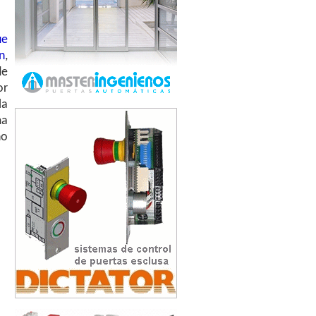
ue
n
,
de
or
la
ma
no