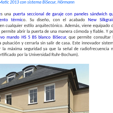
013 con sistema BiSecur, Hörmann
e
s una
puerta seccional de garaje con paneles sándwich q
ento térmic
o. Su diseño, con el acabado
New Silkgrai
en cualquier estilo arquitectónico. Además, viene equipado 
permite abrir la puerta de una manera cómoda y fiable. Y p
vo mando HS 5 BS blanco BiSecur
, que permite consultar 
 pulsación y cerrarla sin salir de casa. Este innovador siste
r la máxima seguridad ya que la señal de radiofrecuencia 
ertificado por la Universidad Ruhr-Bochum).