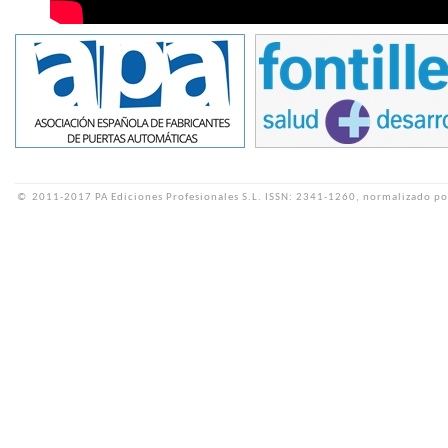
©
2011-2017 PA Ediciones Profesionales S.L.
ISSN: 2341-1260, normalizado po