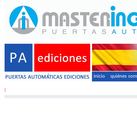
inicio
quiénes so
|