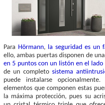
Para
Hörmann
,
la seguridad es un 
ello, ambas puertas disponen de un
en 5 puntos con un listón en el lado 
de un completo
sistema antiintrus
puede instalarse opcionalmente
elementos que componen estas puer
la máxima protección, pues su acri
un cristal térmico triple que ofre