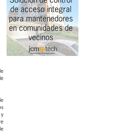
de
de
de
os
 y
re
de