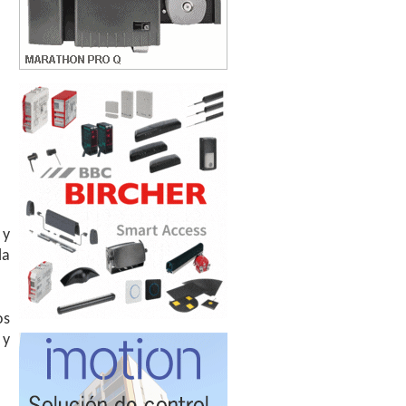
 y
la
os
 y