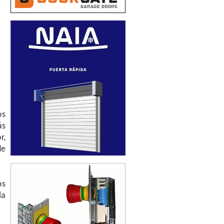
os
ás
r,
de
os
la