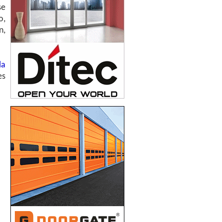
se
o,
n,
la
es