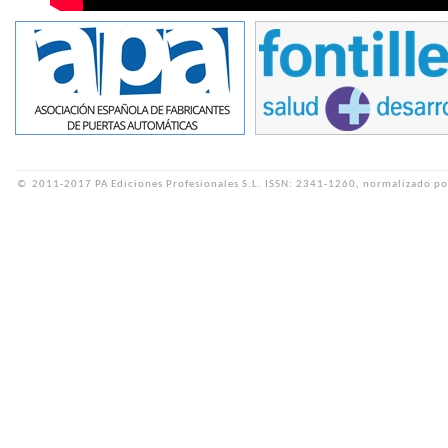
©
2011-2017 PA Ediciones Profesionales S.L.
ISSN: 2341-1260, normalizado po