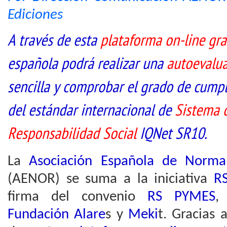
Ediciones
A través de esta
plataforma on-line gra
española podrá realizar una
autoevalu
sencilla y comprobar el grado de cumpl
del estándar internacional de
Sistema d
Responsabilidad Social
IQNet SR10.
La
Asociación Española de Normali
(AENOR) se suma a la iniciativa
RS
firma del convenio
RS PYMES
,
Fundación Alare
s y
Meki
t. Gracias 