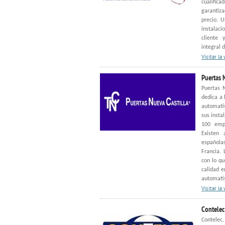
cualific
garantiz
precio. U
instalaci
cliente 
integral 
Visitar la
Puertas 
Puertas 
dedica a 
automati
sus insta
100 empl
Existen 
española
Francia. 
con lo qu
calidad e
automati
Visitar la
Contelec
Contelec