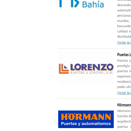
necesita
demanda.
automatiz
persianas
mandos, 
buscando
calidad e
distribui
Visitar la
Puertas 
Puertas y
prestigio
puertas 
experienc
residenci
poder ofr
Visitar la
Hörmann
Hörmann 
función d
arquitect
puertas 