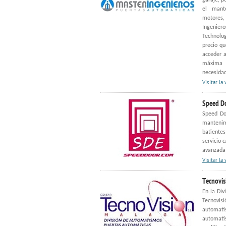
garaje, p
el mante
motores,
Ingenie
Technolo
precio qu
acceder a
máxima c
necesida
Visitar la
Speed D
Speed Doo
mantenim
batientes
servicio 
avanzada 
Visitar la
Tecnovis
En la Di
Tecnovis
automati
automati