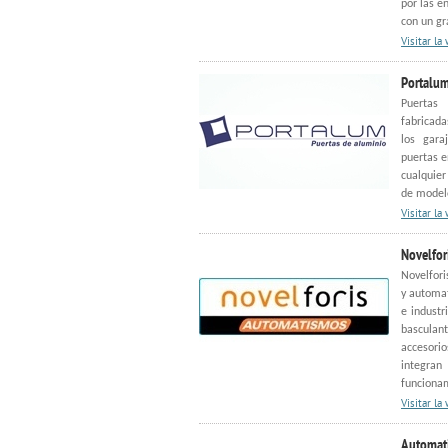
por las e
con un gr
Visitar la
Portalu
Puertas 
fabricad
los gara
puertas e
cualquier
de model
Visitar la
Novelfor
Novelfori
y automat
e industr
basculant
accesori
integra
funcionam
Visitar la
Automat