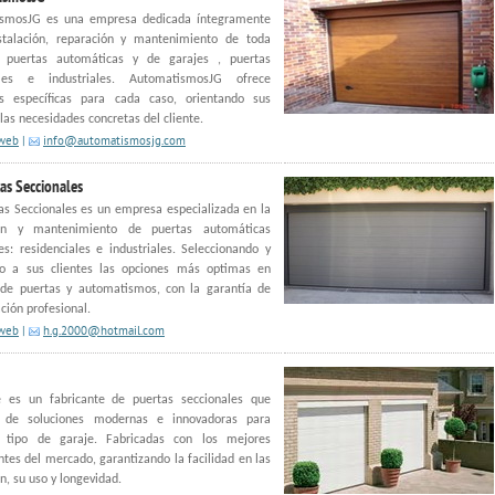
smosJG es una empresa dedicada íntegramente
stalación, reparación y mantenimiento de toda
 puertas automáticas y de garajes , puertas
ales e industriales. AutomatismosJG ofrece
es específicas para cada caso, orientando sus
 las necesidades concretas del cliente.
 web
|
info@automatismosjg.com
as Seccionales
s Seccionales es un empresa especializada en la
ión y mantenimiento de puertas automáticas
es: residenciales e industriales. Seleccionando y
do a sus clientes las opciones más optimas en
de puertas y automatismos, con la garantía de
ación profesional.
 web
|
h.g.2000@hotmail.com
e es un fabricante de puertas seccionales que
 de soluciones modernas e innovadoras para
r tipo de garaje. Fabricadas con los mejores
es del mercado, garantizando la facilidad en las
ón, su uso y longevidad.