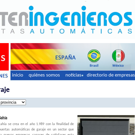
inicio
quiénes somos
noticias
directorio de empresas
raje
Bahía
ahía se crea en el año 1.989 con la finalidad de
 puertas automáticas de garaje en un sector que