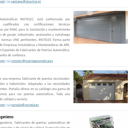
 web
|
santiago@doorline.pt
 Automáticas INSTELEC, está conformada por
 cualificados con certificaciones técnicas
as por ENAC para la instalación y mantenimiento
s de garaje, industriales, peatonales y cortafuego
s normas UNE pertinentes. INSTELEC forma parte
de Empresas Instaladoras y Mantenedoras de APA,
n Española de Fabricantes de Puertas Automática,
ntía de confianza.
 web
|
instelec@puertaautomatica.es
es una empresa fabricante de puertas seccionales:
ales e industriales. Adaptadas a las necesidades
ientes. Portalia ofrece en su catálogo una gama de
smos para sus puertas automáticas. Toda una
e calidad y servicio.
 web
|
portalia@portalia.es
ngenieros
genieros, fabricantes de puertas automáticas de