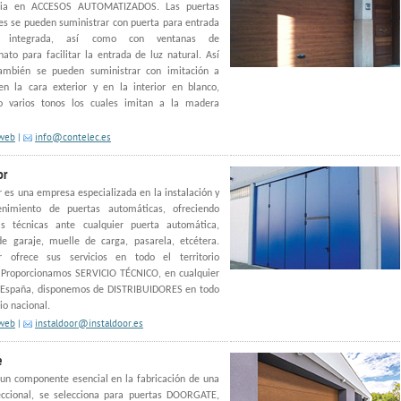
ncia en ACCESOS AUTOMATIZADOS. Las puertas
es se pueden suministrar con puerta para entrada
l integrada, así como con ventanas de
nato para facilitar la entrada de luz natural. Así
mbién se pueden suministrar con imitación a
n la cara exterior y en la interior en blanco,
do varios tonos los cuales imitan a la madera
 web
|
info@contelec.es
or
r es una empresa especializada en la instalación y
nimiento de puertas automáticas, ofreciendo
as técnicas ante cualquier puerta automática,
de garaje, muelle de carga, pasarela, etcétera.
or ofrece sus servicios en todo el territorio
. Proporcionamos SERVICIO TÉCNICO, en cualquier
 España, disponemos de DISTRIBUIDORES en todo
rio nacional.
 web
|
instaldoor@instaldoor.es
e
 un componente esencial en la fabricación de una
eccional, se selecciona para puertas DOORGATE,