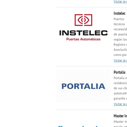
Visitar la
Instelec
Puertas
técnicos
reconocid
de puerta
según la
Registro 
Asociació
como gara
Visitar la
Portalia
Portalia 
residenci
de sus cl
automati
garantía d
Visitar la
Master I
Master In