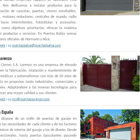
ba nuevas empresas capaces de satisfacer esta
 Nos dedicamos a instalar productos para la
ación de cancelas, puertas, cierres enrollables,
, motores reductores, centrales de mando, radio
luces intermitentes, fotocélulas y accesorios,
 como objetivos prioritarios, ofrecer la máxima
n productos y servicios. En Puertas Bahía somos
dores oficiales de Hörmann y Nice.
 web
|
puertasbahia@puertasbahia.com
Lorenzo
 Cierres S.A. Lorenzo es una empresa de elevado
 en la fabricación, istalación y mantenimiento de
metálicas y automatismos con más de 50 años de
ia en proyectos tanto industriales, comerciales y
ales. Adaptándose a las muevas tecnologías para
ecer una mayor calidad a sus clientes.
 web
|
pcl@puertaslorenzo.com
 España
dispone de un sinfín de puertas de garaje en
e las necesidades de cada cliente y de los factores
ónicos de interior del garaje y los de diseño. Desde
seccionales, hasta puertas basculantes pasando