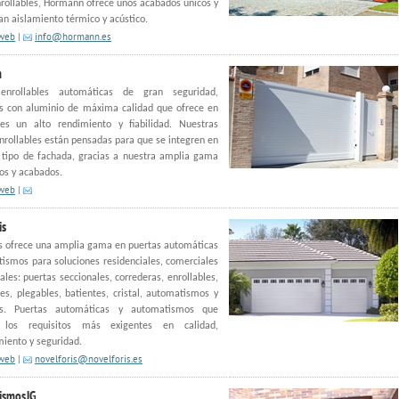
nrollables, Hörmann ofrece unos acabados únicos y
an aislamiento térmico y acústico.
 web
|
info@hormann.es
m
enrollables automáticas de gran seguridad,
as con aluminio de máxima calidad que ofrece en
jes un alto rendimiento y fiabilidad. Nuestras
nrollables están pensadas para que se integren en
 tipo de fachada, gracias a nuestra amplia gama
os y acabados.
 web
|
is
s ofrece una amplia gama en puertas automáticas
ismos para soluciones residenciales, comerciales
iales: puertas seccionales, correderas, enrollables,
es, plegables, batientes, cristal, automatismos y
os. Puertas automáticas y automatismos que
n los requisitos más exigentes en calidad,
iento y seguridad.
 web
|
novelforis@novelforis.es
ismosJG