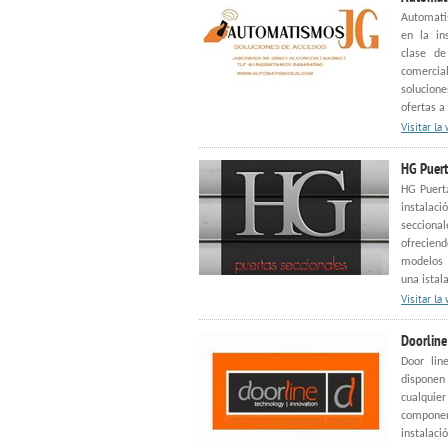
Automati
en la in
clase de
comerci
solucion
ofertas a
Visitar la
HG Puert
HG Puerta
instalac
seccional
ofrecien
modelos 
una istal
Visitar la
Doorline
Door lin
disponen
cualquie
component
instalaci