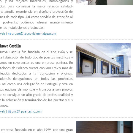
ado, y los mejores materiales, homologados y
ados, para conseguir la mejor relación calidad-
na amplia experiencia en diseño y proyección de
ones de todo tipo. Así como servicio de atención al
y postventa, pudiendo ofrecer mantenimiento
de las instalaciones efectuadas.
 web
|
grupo@tecnovisionmalaga.com
Nueva Castilla
Nueva Castilla fue fundada en el año 1964 y se
la fabricación de todo tipo de puertas metálicas y
smos en cuyo sector es una empresa puntera. En
laciones de Polanco cuenta con 9000 m2 y más de
eados dedicados a la fabricación y oficinas.
además delegaciones en todas las provincias
s así como una delegación en Portugal y otra en
Los equipos de montaje y transporte son propios
e se consigue un alto grado de profesionalidad y
n la colocación y terminación de las puertas y sus
smos.
 web
|
pnc@ puertasnc.com
, empresa fundada en el año 1999, con una gran