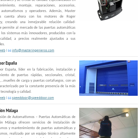
eatonales y de cristal de calidad. Especializados en
nimiento, montaje, reparaciones, accesorios,
 automatismos y operadores. Además, Master
ros cuenta ahora con los motores de Roger
gy, creando una inmejorable relación calidad-
e permite al mercado de las puertas automáticas
 los sistemas más innovadores, producidos con la
alidad, a precios realmente ajustados a sus
des.
 web
|
info@masteringenieros.com
oor España
r España, líder en la fabricación, instalación y
iento de puertas rápidas, seccionales, cristal,
,...muelles de carga y puertas cortafuegos, con un
caracterizado por la constante presencia de la más
tecnología y calidad.
 web
|
speeddoor@speeddoor.com
ión Málaga
visión de Automatismos – Puertas Automáticas de
ión Málaga ofrecen servicios de instalación de
smos y mantenimiento de puertas automáticas y
smos, realizado por un equipo técnico altamente