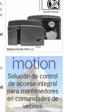
A,
al
de
el
as
M