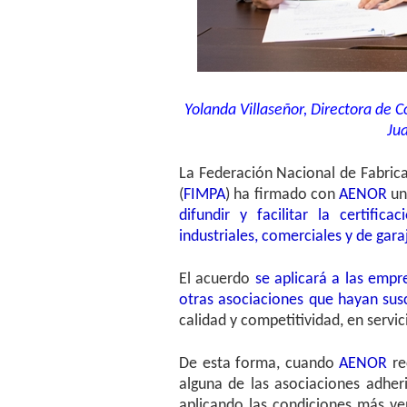
Yolanda Villaseñor, Directora de 
Ju
La Federación Nacional de Fabric
(
FIMPA
) ha firmado con
AENOR
un
difundir y facilitar la certifi
industriales, comerciales y de gar
El acuerdo
se aplicará a las empr
otras asociaciones que hayan sus
calidad y competitividad, en servi
De esta forma, cuando
AENOR
re
alguna de las asociaciones adheri
aplicando las condiciones más ven