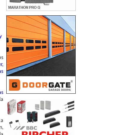
y
os
r,
as
as
la
 a
n,
da