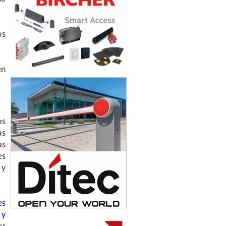
os
en
os
as
as
es
 y
es
 y