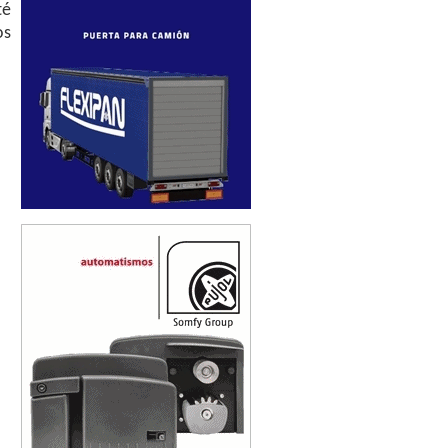
té
os