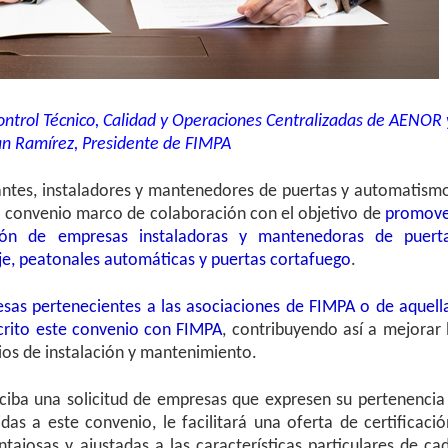
Control Técnico, Calidad y Operaciones Centralizadas de AENOR 
an Ramírez, Presidente de FIMPA
antes, instaladores y mantenedores de puertas y automatism
 convenio marco de colaboración con el objetivo de
promove
cación de empresas instaladoras y mantenedoras de puert
aje, peatonales automáticas y puertas cortafuego
.
esas pertenecientes a las asociaciones de FIMPA o de aquell
crito este convenio con FIMPA
, contribuyendo así a mejorar 
cios de instalación y mantenimiento.
ciba una solicitud de empresas que expresen su pertenencia
das a este convenio, le facilitará una oferta de certificació
tajosas y ajustadas a las características particulares de ca