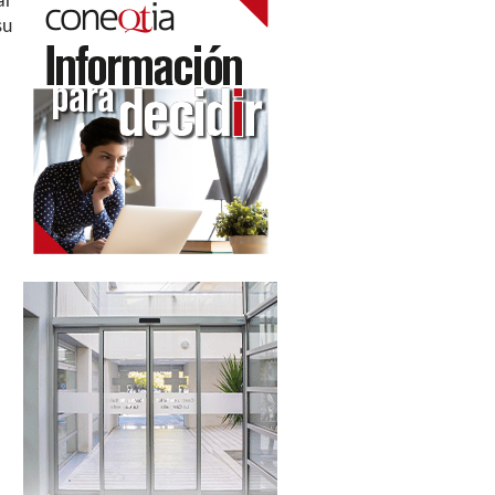
ar
su