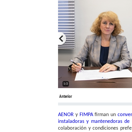
1/2
Anterior
AENOR
y
FIMPA
firman un
conven
instaladoras y mantenedoras de 
colaboración y condiciones prefer