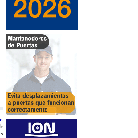
as
de
 y