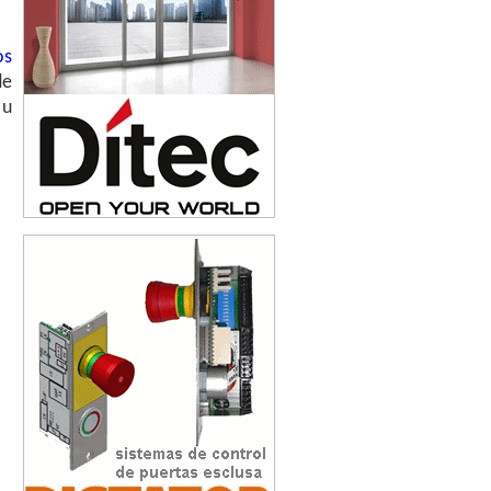
os
de
 u