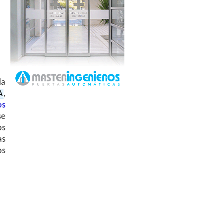
la
A
,
os
se
os
as
os