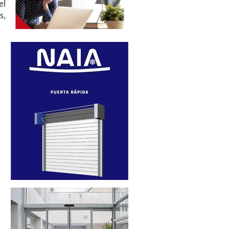
el
s,