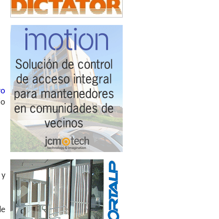
vo
io
 y
de