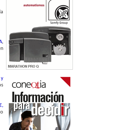
la
A
,
en
 y
os
E,
to