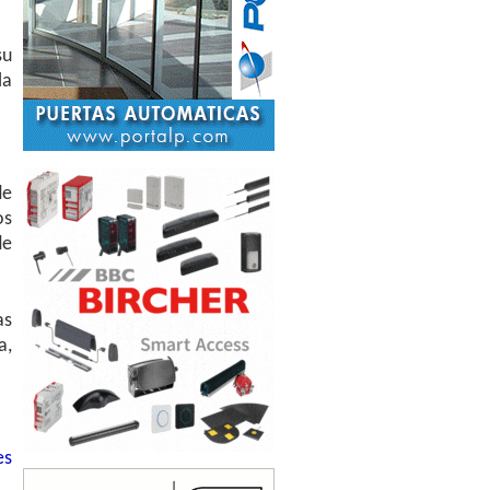
su
la
de
os
de
as
a,
es