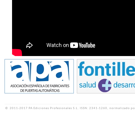
©
2011-2017 PA Ediciones Profesionales S.L.
ISSN: 2341-1260, normalizado po