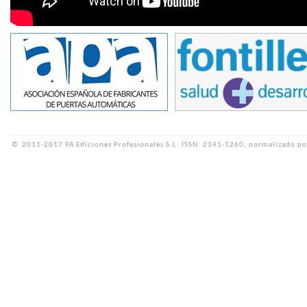
©
2011-2017 PA Ediciones Profesionales S.L.
ISSN: 2341-1260, normalizado po