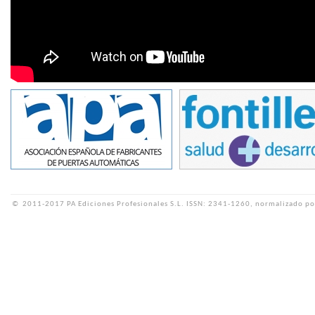
©
2011-2017 PA Ediciones Profesionales S.L.
ISSN: 2341-1260, normalizado po