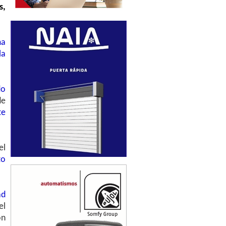
s,
ma
la
do
de
te
el
to
ad
el
ón