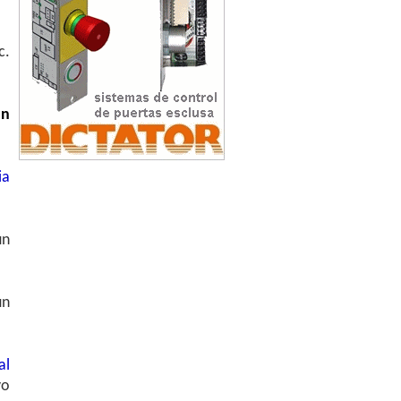
c.
un
ia
un
un
al
vo