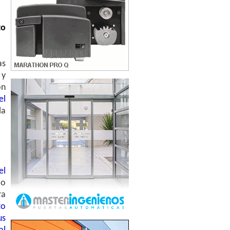
to
as
 y
ón
el
la
el
lo
ra
to
us