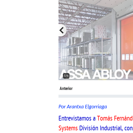
2/6
Anterior
Por Arantxa Elgorriaga
Entrevistamos a
Tomás Fernánde
Systems
División Industrial, co