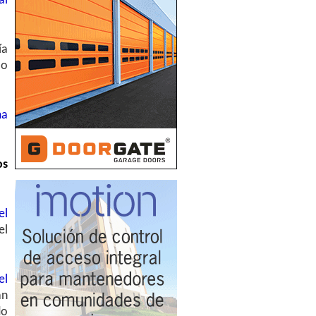
al
ía
 o
ma
os
el
el
el
an
do