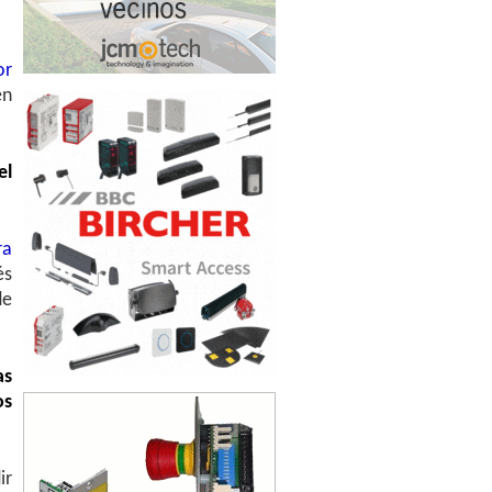
or
én
el
ra
és
de
as
os
ir