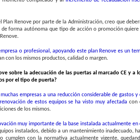
e momento complicado y al
incremento de recaudación fisc
el Plan Renove por parte de la Administración, creo que deber
a de forma autónoma que tipo de acción o promoción quiere
n Renove.
 empresa o profesional, apoyando este plan Renove es un te
an con los mismos productos, calidad o margen.
ve sobre la adecuación de las puertas al marcado CE y a l
s por el tipo de puerta?
a muchas empresas a una reducción considerable de gastos y 
renovación de estos equipos se ha visto muy afectada
con 
diciones de los mismos.
ovación muy importante de la base instalada actualmente en 
quipos instalados, debido a un mantenimiento inadecuado, h
no cumplen con la normativa actualmente vigente, quedan