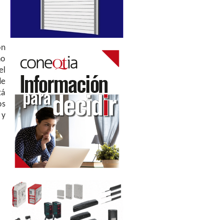
ón
ño
el
de
tá
os
 y