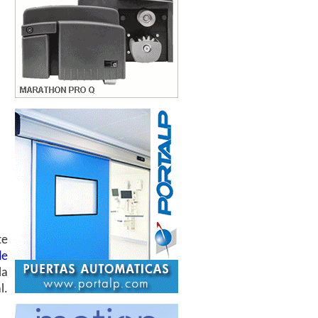
te
de
la
l.