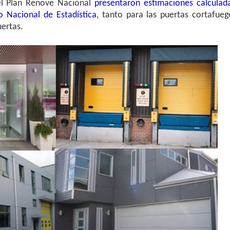
el Plan Renove Nacional
presentaron estimaciones calculad
o Nacional de Estadística
, tanto para las puertas cortafueg
uertas.