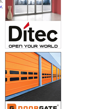
s,
r
,