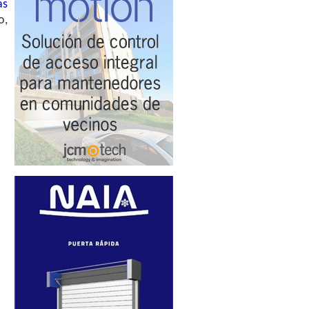
as
o,