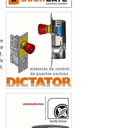
ve
te
I
.
da
é,