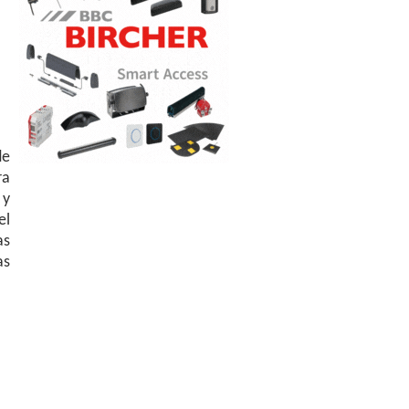
de
ra
 y
el
as
as