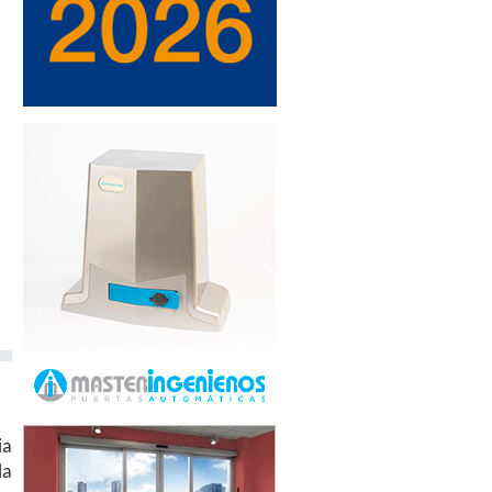
ia
la