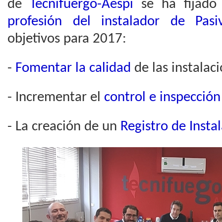
de
Tecnifuergo-Aespi
se ha fijad
profesión del instalador de Pas
objetivos para 2017:
-
Fomentar la calidad
de las instalac
- Incrementar el
control e inspección
- La creación de un
Registro de Insta