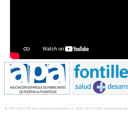
©
2011-2017 PA Ediciones Profesionales S.L.
ISSN: 2341-1260, normalizado po